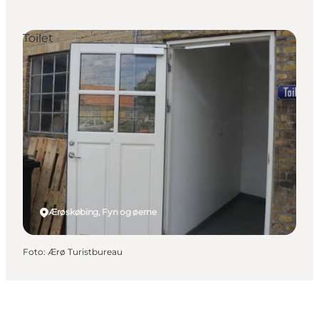
Toilet
Ærøskøbing, Fyn og øerne
Foto
:
Ærø Turistbureau