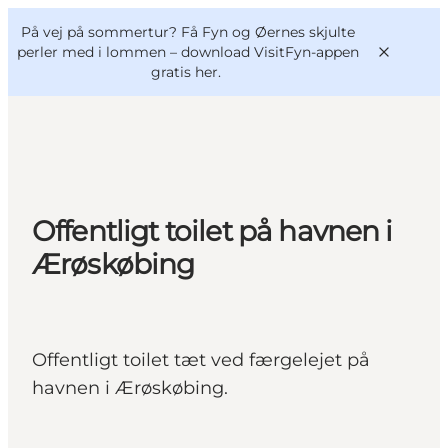
English
og
Danish
konferencer
På vej på sommertur? Få Fyn og Øernes skjulte
VisitFyn
Deutsch
perler med i lommen –
download VisitFyn-appen
gratis her.
Oplevelser
Offentligt toilet på havnen i
Outdoor
Ærøskøbing
Mad og drikke
Overnatning
Book lokale oplevelser
Offentligt toilet tæt ved færgelejet på
havnen i Ærøskøbing.