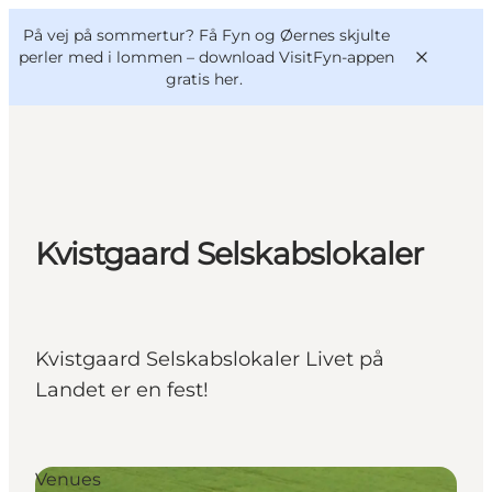
English
og
Danish
konferencer
På vej på sommertur? Få Fyn og Øernes skjulte
VisitFyn
Deutsch
perler med i lommen –
download VisitFyn-appen
gratis her.
Oplevelser
Kvistgaard Selskabslokaler
Outdoor
Mad og drikke
Overnatning
Kvistgaard Selskabslokaler Livet på
Book lokale oplevelser
Landet er en fest!
Venues