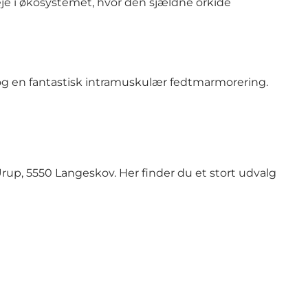
je i økosystemet, hvor den sjældne orkidé
t og en fantastisk intramuskulær fedtmarmorering.
up, 5550 Langeskov. Her finder du et stort udvalg