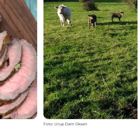
Foto
:
Urup Dam Oksen