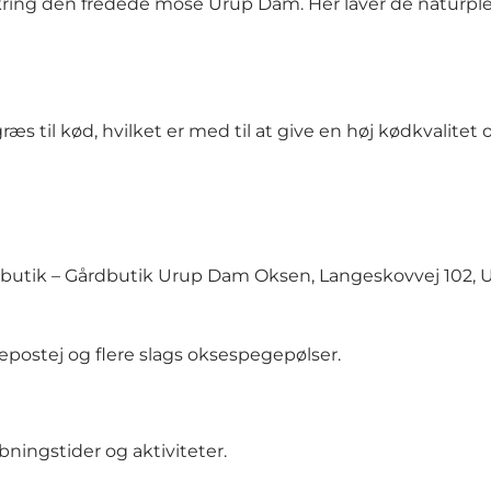
kring den fredede mose Urup Dam. Her laver de naturple
æs til kød, hvilket er med til at give en høj kødkvalite
dbutik – Gårdbutik Urup Dam Oksen, Langeskovvej 102, Ur
vepostej og flere slags oksespegepølser.
ningstider og aktiviteter.