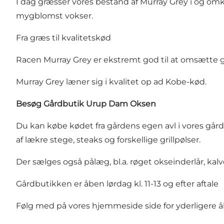
I dag græsser vores bestand af Murray Grey i og om
mygblomst vokser.
Fra græs til kvalitetskød
Racen Murray Grey er ekstremt god til at omsætte gr
Murray Grey læner sig i kvalitet op ad Kobe-kød.
Besøg Gårdbutik Urup Dam Oksen
Du kan købe kødet fra gårdens egen avl i vores går
af lækre stege, steaks og forskellige grillpølser.
Der sælges også pålæg, bl.a. røget okseinderlår, kal
Gårdbutikken er åben lørdag kl. 11-13 og efter aftale
Følg med på vores hjemmeside side for yderligere åb