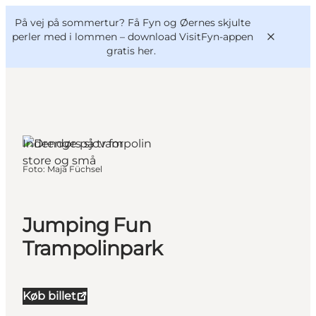
English
og
Danish
konferencer
På vej på sommertur? Få Fyn og Øernes skjulte
VisitFyn
Deutsch
perler med i lommen –
download VisitFyn-appen
gratis her.
Indendørs sjov for
Oplevelser
store og små
Foto
:
Maja Füchsel
Outdoor
Mad og drikke
Overnatning
Jumping Fun
Book lokale oplevelser
Trampolinpark
Køb billet