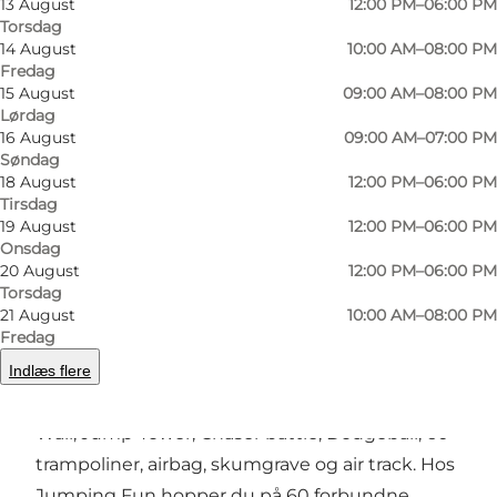
13 August
12:00 PM–06:00 PM
Torsdag
14 August
10:00 AM–08:00 PM
Fredag
15 August
09:00 AM–08:00 PM
Lørdag
16 August
09:00 AM–07:00 PM
Søndag
18 August
12:00 PM–06:00 PM
Tirsdag
19 August
12:00 PM–06:00 PM
Forrige
Næste
Onsdag
20 August
12:00 PM–06:00 PM
Torsdag
21 August
10:00 AM–08:00 PM
Fredag
JumpingFun er en Trampolinpark på 2000 m2
.
Indlæs flere
Springkonkurrencer, battlebeam, Walk-the-
Wall, Jump-Tower, Chaser battle, Dodgeball, 60
trampoliner, airbag, skumgrave og air track. Hos
Jumping Fun hopper du på 60 forbundne