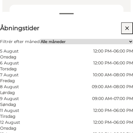
Se åbningstider
Åbningstider
Besøg hjemmeside
Filtrér efter måned
5 August
12:00 PM–06:00 PM
Onsdag
6 August
12:00 PM–06:00 PM
Torsdag
7 August
10:00 AM–08:00 PM
Fredag
8 August
09:00 AM–08:00 PM
Lørdag
9 August
09:00 AM–07:00 PM
Foto
:
Maja Füchsel
Foto
:
Søndag
©
Jumpingfun Odense
©
Jum
11 August
12:00 PM–06:00 PM
Tirsdag
12 August
12:00 PM–06:00 PM
Onsdag