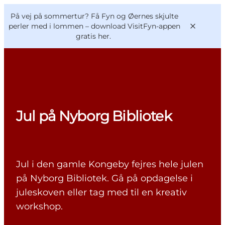
English
og
Danish
konferencer
På vej på sommertur? Få Fyn og Øernes skjulte
VisitFyn
Deutsch
perler med i lommen –
download VisitFyn-appen
gratis her.
Oplevelser
Jul på Nyborg Bibliotek
Outdoor
Mad og drikke
Overnatning
Jul i den gamle Kongeby fejres hele julen
Book lokale oplevelser
på Nyborg Bibliotek. Gå på opdagelse i
juleskoven eller tag med til en kreativ
workshop.