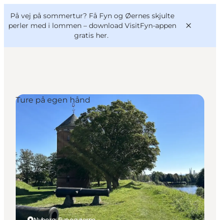
English
og
Danish
konferencer
På vej på sommertur? Få Fyn og Øernes skjulte
VisitFyn
Deutsch
perler med i lommen –
download VisitFyn-appen
gratis her.
Ture på egen hånd
Oplevelser
Outdoor
Mad og drikke
Overnatning
Book lokale oplevelser
Nyborg, Fyn og øerne