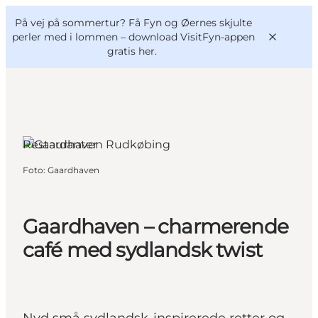
English
og
Danish
konferencer
På vej på sommertur? Få Fyn og Øernes skjulte
VisitFyn
Deutsch
perler med i lommen –
download VisitFyn-appen
gratis her.
Rudkøbing, Fyn og øerne
Restauranter
Oplevelser
Foto
:
Gaardhaven
Outdoor
Mad og drikke
Overnatning
Gaardhaven – charmerende
Book lokale oplevelser
café med sydlandsk twist