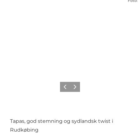
Foto
:
Forrige
Næste
Tapas, god stemning og sydlandsk twist i
Rudkøbing