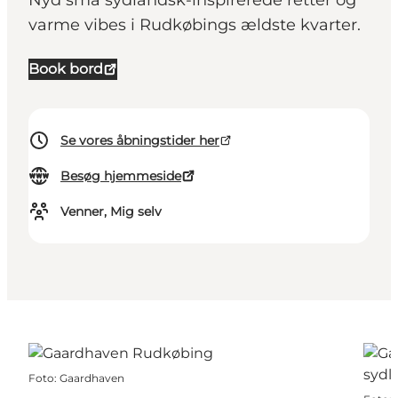
Nyd små sydlandsk-inspirerede retter og
varme vibes i Rudkøbings ældste kvarter.
Book bord
Se vores åbningstider her
Besøg hjemmeside
Venner, Mig selv
Foto
:
Gaardhaven