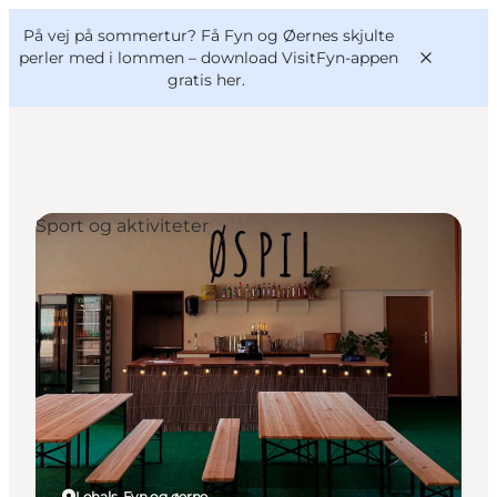
English
og
Danish
konferencer
På vej på sommertur? Få Fyn og Øernes skjulte
VisitFyn
Deutsch
perler med i lommen –
download VisitFyn-appen
gratis her.
Sport og aktiviteter
Oplevelser
Outdoor
Mad og drikke
Overnatning
Book lokale oplevelser
Lohals, Fyn og øerne