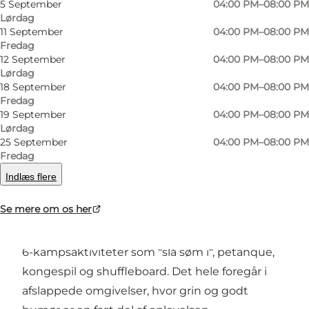
5 September
04:00 PM–08:00 PM
Lørdag
11 September
04:00 PM–08:00 PM
Forrige
Næste
Fredag
12 September
04:00 PM–08:00 PM
Lørdag
18 September
04:00 PM–08:00 PM
Fredag
Øspil i Lohals – leg, latter og lækre drinks
19 September
04:00 PM–08:00 PM
Lørdag
25 September
04:00 PM–08:00 PM
Spil, samvær og sjove konkurrencer
Fredag
Øspil i Lohals er en stemningsfuld bar og
Indlæs flere
aktivitetsplads, hvor det sociale samvær er i
Se mere om os her
centrum. Her kan du udfordre dine venner eller
kollegaer i en række klassiske udendørs spil og
6-kampsaktiviteter som "slå søm i", petanque,
kongespil og shuffleboard. Det hele foregår i
afslappede omgivelser, hvor grin og godt