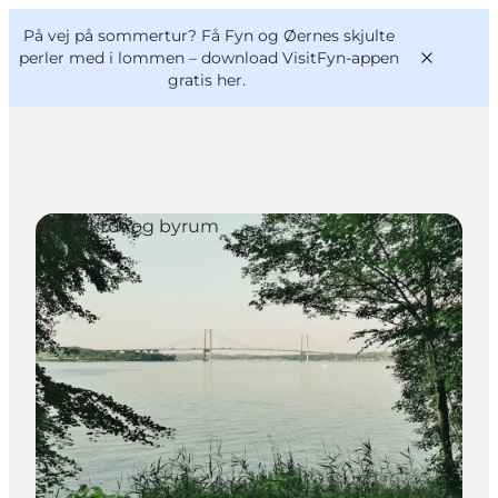
English
og
Danish
konferencer
På vej på sommertur? Få Fyn og Øernes skjulte
VisitFyn
Deutsch
perler med i lommen –
download VisitFyn-appen
gratis her.
Arkitektur og byrum
Oplevelser
Outdoor
Mad og drikke
Overnatning
Book lokale oplevelser