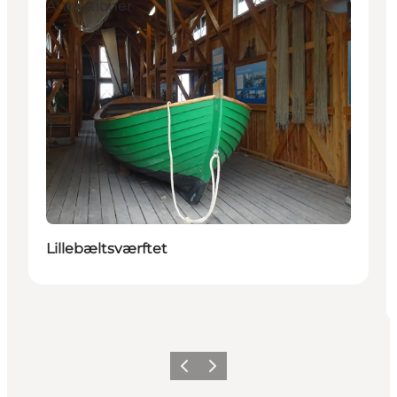
Attraktioner
Lillebæltsværftet
Forrige
Næste