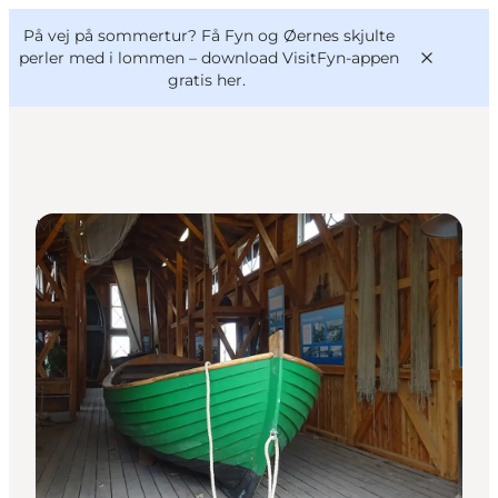
English
og
Danish
konferencer
På vej på sommertur? Få Fyn og Øernes skjulte
VisitFyn
Deutsch
perler med i lommen –
download VisitFyn-appen
gratis her.
Museer
Oplevelser
Outdoor
Mad og drikke
Overnatning
Book lokale oplevelser