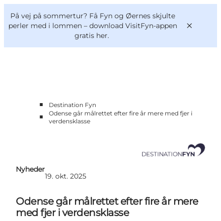
English
og
Danish
konferencer
På vej på sommertur? Få Fyn og Øernes skjulte
Om os
Deutsch
perler med i lommen –
download VisitFyn-appen
gratis her.
■
Destination Fyn
Bliv medlem
Odense går målrettet efter fire år mere med fjer i
■
Projekter og Aktuelt
verdensklasse
Tal og analyser
Nyheder
Kontakt
Nyheder
19. okt. 2025
Odense går målrettet efter fire år mere
med fjer i verdensklasse