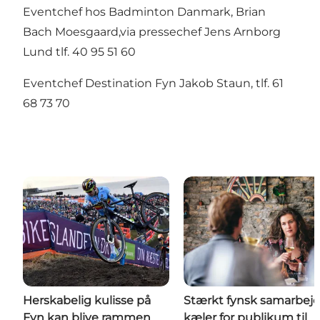
Eventchef hos Badminton Danmark, Brian
Bach Moesgaard,via pressechef Jens Arnborg
Lund tlf. 40 95 51 60
Eventchef Destination Fyn Jakob Staun, tlf. 61
68 73 70
Herskabelig kulisse på
Stærkt fynsk samarbej
Fyn kan blive rammen
kæler for publikum til