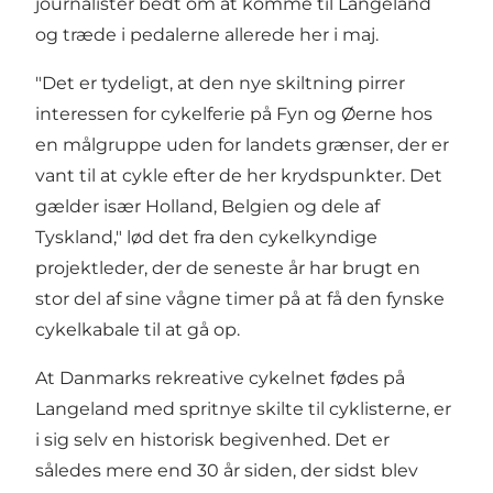
journalister bedt om at komme til Langeland
og træde i pedalerne allerede her i maj.
"Det er tydeligt, at den nye skiltning pirrer
interessen for cykelferie på Fyn og Øerne hos
en målgruppe uden for landets grænser, der er
vant til at cykle efter de her krydspunkter. Det
gælder især Holland, Belgien og dele af
Tyskland," lød det fra den cykelkyndige
projektleder, der de seneste år har brugt en
stor del af sine vågne timer på at få den fynske
cykelkabale til at gå op.
At Danmarks rekreative cykelnet fødes på
Langeland med spritnye skilte til cyklisterne, er
i sig selv en historisk begivenhed. Det er
således mere end 30 år siden, der sidst blev