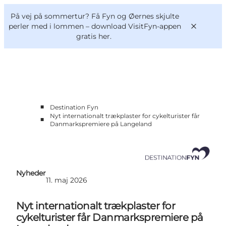
English
og
Danish
konferencer
På vej på sommertur? Få Fyn og Øernes skjulte
Om os
Deutsch
perler med i lommen –
download VisitFyn-appen
gratis her.
■
Destination Fyn
Bliv medlem
Nyt internationalt trækplaster for cykelturister får
■
Projekter og Aktuelt
Danmarkspremiere på Langeland
Tal og analyser
Nyheder
Kontakt
Nyheder
11. maj 2026
Nyt internationalt trækplaster for
cykelturister får Danmarkspremiere på