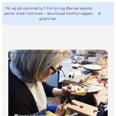
English
og
Danish
konferencer
På vej på sommertur? Få Fyn og Øernes skjulte
VisitFyn
Deutsch
perler med i lommen –
download VisitFyn-appen
gratis her.
Kunst og kunsthåndværkere
Oplevelser
Outdoor
Mad og drikke
Overnatning
Book lokale oplevelser
Marstal, Fyn og øerne