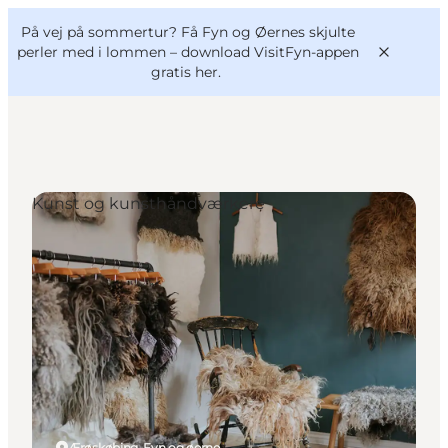
English
og
Danish
konferencer
På vej på sommertur? Få Fyn og Øernes skjulte
VisitFyn
Deutsch
perler med i lommen –
download VisitFyn-appen
gratis her.
Kunst og kunsthåndværkere
Oplevelser
Outdoor
Mad og drikke
Overnatning
Book lokale oplevelser
Ærøskøbing, Fyn og øerne