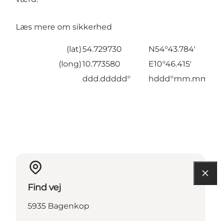
Læs mere om sikkerhed
(lat)
54.729730
N54°43.784'
(long)
10.773580
E10°46.415'
ddd.ddddd°
hddd°mm.mmm'
Find vej
5935 Bagenkop