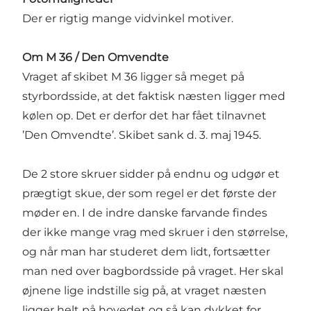
Der er rigtig mange vidvinkel motiver.
Om M 36 / Den Omvendte
Vraget af skibet M 36 ligger så meget på
styrbordsside, at det faktisk næsten ligger med
kølen op. Det er derfor det har fået tilnavnet
’Den Omvendte’. Skibet sank d. 3. maj 1945.
De 2 store skruer sidder på endnu og udgør et
prægtigt skue, der som regel er det første der
møder en. I de indre danske farvande findes
der ikke mange vrag med skruer i den størrelse,
og når man har studeret dem lidt, fortsætter
man ned over bagbordsside på vraget. Her skal
øjnene lige indstille sig på, at vraget næsten
ligger helt på hovedet og så kan dykket for