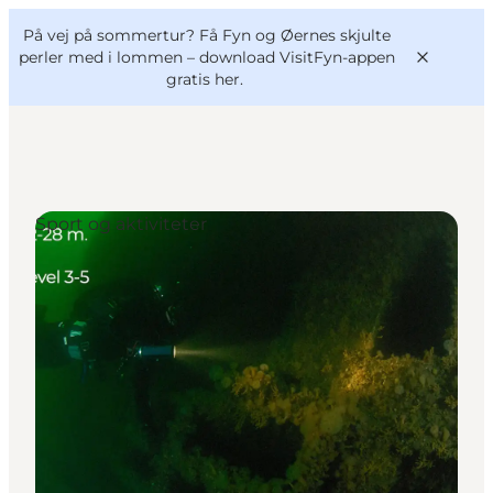
English
og
Danish
konferencer
På vej på sommertur? Få Fyn og Øernes skjulte
VisitFyn
Deutsch
perler med i lommen –
download VisitFyn-appen
gratis her.
Sport og aktiviteter
Oplevelser
Outdoor
Mad og drikke
Overnatning
Book lokale oplevelser