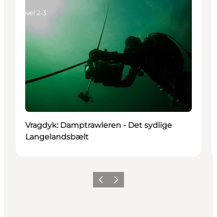
Vragdyk: Damptrawleren - Det sydlige
Langelandsbælt
Forrige
Næste