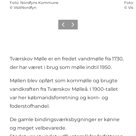
Foto
:
Nordfyns Kommune
Foto
:
©
VisitNordfyn
©
Visi
Forrige
Næste
Tværskov Mølle er en fredet vandmølle fra 1730,
der har været i brug som mølle indtil 1950.
Møllen blev opført som kornmølle og brugte
vandkraften fra Tværskov Mølleå. I 1900-tallet
var her købmandsforretning og korn- og
foderstofhandel.
De gamle bindingsværksbygninger er kønne
og meget velbevarede.