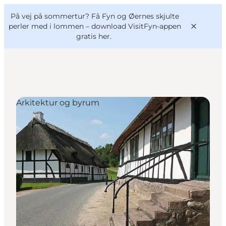
English
og
Danish
konferencer
På vej på sommertur? Få Fyn og Øernes skjulte
VisitFyn
Deutsch
perler med i lommen –
download VisitFyn-appen
gratis her.
Arkitektur og byrum
Oplevelser
Outdoor
Mad og drikke
Overnatning
Book lokale oplevelser