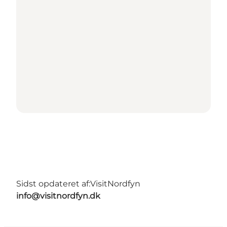
Sidst opdateret af:
VisitNordfyn
info@visitnordfyn.dk