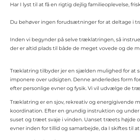
Har I lyst til at få en rigtig dejlig familieoplevelse,
Du behøver ingen forudsætninger for at deltage i træ
Inden vi begynder på selve træklatringen, så instruere
der er altid plads til både de meget vovede og de me
Træklatring tilbyder jer en sjælden mulighed for at se
imponere over udsigten. Denne anderledes form for sko
efter personlige evner og fysik. Vi vil udvælge de tr
Træklatring er en sjov, rekreativ og energigivende
koordination. Efter en grundig instruktion og under
suset og træet svaje i vinden. Uanset træets højde o
evner inden for tillid og samarbejde, da I skiftes til