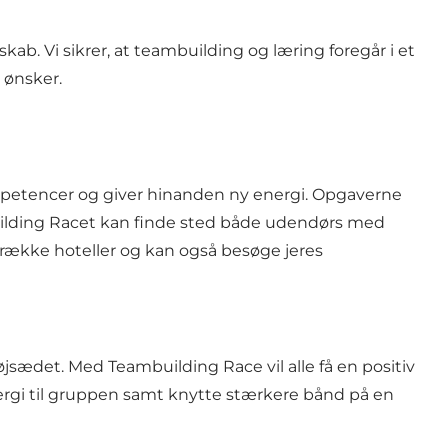
kab. Vi sikrer, at teambuilding og læring foregår i et
 ønsker.
ompetencer og giver hinanden ny energi. Opgaverne
building Racet kan finde sted både udendørs med
 række hoteller og kan også besøge jeres
højsædet. Med Teambuilding Race vil alle få en positiv
energi til gruppen samt knytte stærkere bånd på en