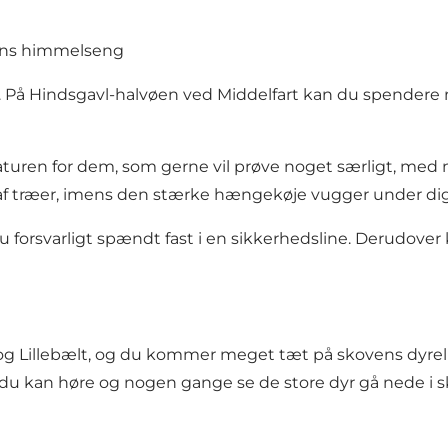
pens himmelseng
 På Hindsgavl-halvøen ved Middelfart kan du spendere 
naturen for dem, som gerne vil prøve noget særligt, me
 af træer, imens den stærke hængekøje vugger under dig
r du forsvarligt spændt fast i en sikkerhedsline. Derudover
og Lillebælt, og du kommer meget tæt på skovens dyreliv
 du kan høre og nogen gange se de store dyr gå nede