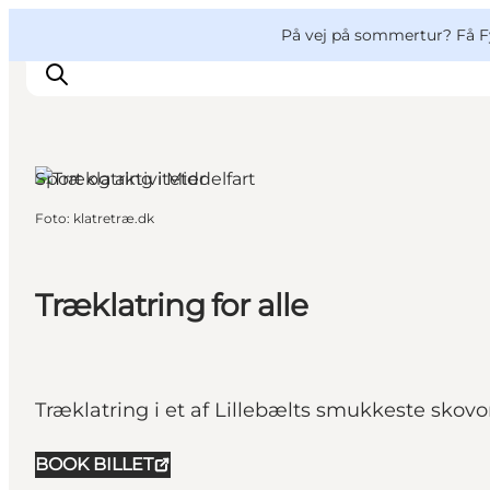
English
og
Danish
konferencer
VisitFyn
På vej på sommertur? Få F
Deutsch
Sport og aktiviteter
Foto
:
klatretræ.dk
Oplevelser
Outdoor
Mad og drikke
Træklatring for alle
Overnatning
Book lokale oplevelser
Træklatring i et af Lillebælts smukkeste skov
BOOK BILLET