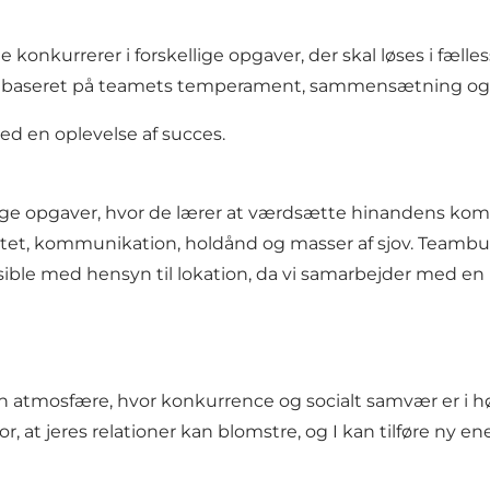
nkurrerer i forskellige opgaver, der skal løses i fælless
ram baseret på teamets temperament, sammensætning og
 med en oplevelse af succes.
ellige opgaver, hvor de lærer at værdsætte hinandens k
ivitet, kommunikation, holdånd og masser af sjov. Team
sible med hensyn til lokation, da vi samarbejder med en
 i en atmosfære, hvor konkurrence og socialt samvær er i 
, at jeres relationer kan blomstre, og I kan tilføre ny 