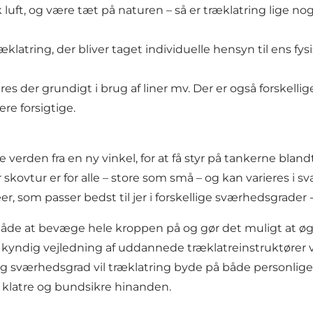
 frisk luft, og være tæt på naturen – så er træklatring lige 
klatring, der bliver taget individuelle hensyn til ens fys
s der grundigt i brug af liner mv. Der er også forskellige
re forsigtige.
 verden fra en ny vinkel, for at få styr på tankerne bland
vtur er for alle – store som små – og kan varieres i svær
æer, som passer bedst til jer i forskellige sværhedsgrader
 måde at bevæge hele kroppen på og gør det muligt at øg
 kyndig vejledning af uddannede træklatreinstruktører vi
g sværhedsgrad vil træklatring byde på både personlige u
 at klatre og bundsikre hinanden.