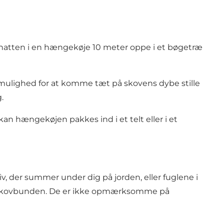
natten i en hængekøje 10 meter oppe i et bøgetræ
d mulighed for at komme tæt på skovens dybe stille
.
 kan hængekøjen pakkes ind i et telt eller i et
, der summer under dig på jorden, eller fuglene i
 i skovbunden. De er ikke opmærksomme på