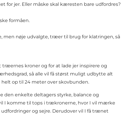
noget for jer. Eller måske skal kæresten bare udfordres?
iske formåen.
, men nøje udvalgte, træer til brug for klatringen, så
t træernes kroner og for at lade jer inspirere og
hedsgrad, så alle vil få størst muligt udbytte alt
 - helt op til 24 meter over skovbunden.
e den enkelte deltagers styrke, balance og
l I komme til tops i trækronerne, hvor I vil mærke
dfordringer og sejre. Derudover vil I få trænet