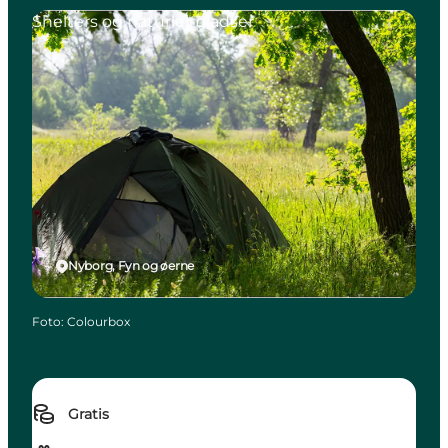
Shelters og naturlejrpladser
Nyborg, Fyn og øerne
Foto
:
Colourbox
Gratis