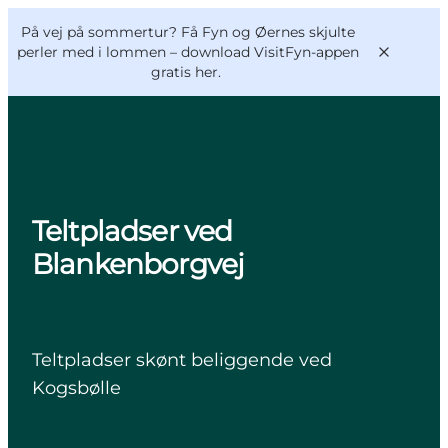
English
og
Danish
konferencer
På vej på sommertur? Få Fyn og Øernes skjulte
VisitFyn
Deutsch
perler med i lommen –
download VisitFyn-appen
gratis her.
Oplevelser
Teltpladser ved
Outdoor
Blankenborgvej
Mad og drikke
Overnatning
Book lokale oplevelser
Teltpladser skønt beliggende ved
Kogsbølle