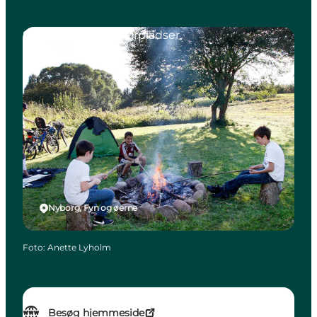
Shelters og naturlejrpladser
Nyborg, Fyn og øerne
Foto
:
Anette Lyholm
Besøg hjemmeside