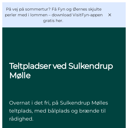
English
og
Danish
konferencer
På vej på sommertur? Få Fyn og Øernes skjulte
VisitFyn
Deutsch
perler med i lommen –
download VisitFyn-appen
gratis her.
Oplevelser
Teltpladser ved Sulkendrup
Outdoor
Mølle
Mad og drikke
Overnatning
Book lokale oplevelser
Overnat i det fri, på Sulkendrup Mølles
teltplads, med bålplads og brænde til
rådighed.