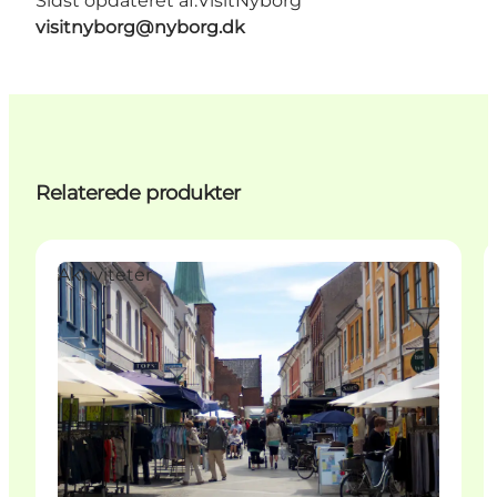
Sidst opdateret af:
VisitNyborg
visitnyborg@nyborg.dk
Relaterede produkter
Aktiviteter