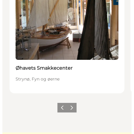
Øhavets Smakkecenter
Strynø, Fyn og øerne
Forrige
Næste