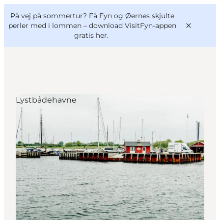
English
og
Danish
konferencer
På vej på sommertur? Få Fyn og Øernes skjulte
VisitFyn
Deutsch
perler med i lommen –
download VisitFyn-appen
gratis her.
Lystbådehavne
Oplevelser
Outdoor
Mad og drikke
Overnatning
Book lokale oplevelser