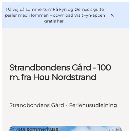
English
og
Danish
konferencer
På vej på sommertur? Få Fyn og Øernes skjulte
VisitFyn
Deutsch
perler med i lommen –
download VisitFyn-appen
gratis her.
Oplevelser
Strandbondens Gård - 100
Outdoor
m. fra Hou Nordstrand
Mad og drikke
Overnatning
Book lokale oplevelser
Strandbondens Gård - Feriehusudlejning
Private sommerhuse