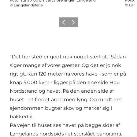
Foto
:
Turist- og Erhvervsforeningen Langeland
Foto
:
©
Langelandsferie
©
Lang
Forrige
Næste
"Det her sted er godt nok noget særligt." Sådan
siger mange af vores gæster. Og det er jo nok
rigtigt. Kun 120 meter fra vores have - som er på
knap 5.000 kvm - ligger på den ene side Hou
Nordstrand og havet. På den anden side af
huset - et fredet areal med lyng. Og rundt om
ejendommen bugter skov og marker sig i
bakkedal.
På vejen til huset ses havet på begge sider af
Langelands nordspids i et storslået panorama.