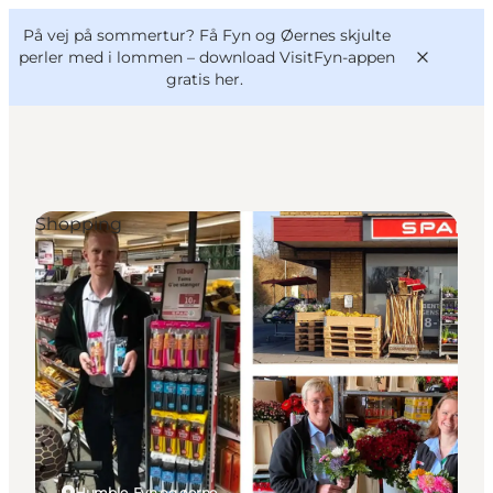
English
og
Danish
konferencer
På vej på sommertur? Få Fyn og Øernes skjulte
VisitFyn
Deutsch
perler med i lommen –
download VisitFyn-appen
gratis her.
Shopping
Oplevelser
Outdoor
Mad og drikke
Overnatning
Book lokale oplevelser
Humble, Fyn og øerne