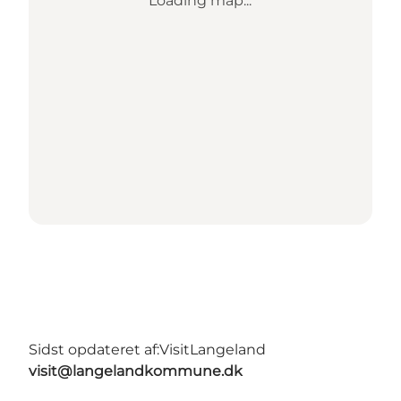
Loading map...
Sidst opdateret af:
VisitLangeland
visit@langelandkommune.dk