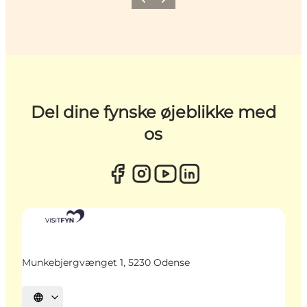
Forrige
Næste
Del dine fynske øjeblikke med
os
Munkebjergvænget 1, 5230 Odense
Vælg sprog