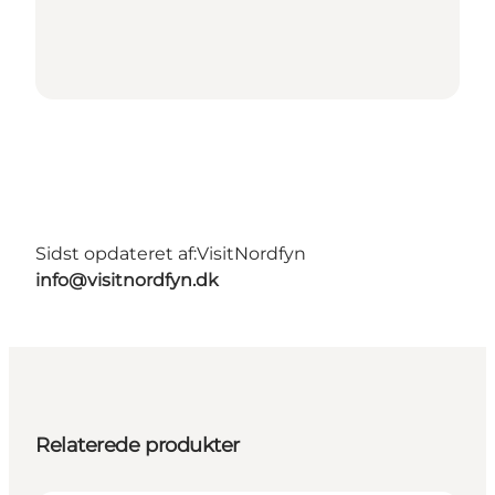
Sidst opdateret af:
VisitNordfyn
info@visitnordfyn.dk
Relaterede produkter