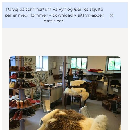
English
og
Danish
konferencer
På vej på sommertur? Få Fyn og Øernes skjulte
VisitFyn
Deutsch
perler med i lommen –
download VisitFyn-appen
gratis her.
Shopping
Oplevelser
Outdoor
Mad og drikke
Overnatning
Book lokale oplevelser