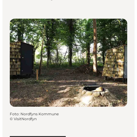
Shelters og naturlejrpladser
Foto
:
Nordfyns Kommune
©
VisitNordfyn