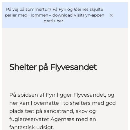
English
og
Danish
konferencer
På vej på sommertur? Få Fyn og Øernes skjulte
VisitFyn
Deutsch
perler med i lommen –
download VisitFyn-appen
gratis her.
Oplevelser
Shelter på Flyvesandet
Outdoor
Mad og drikke
Overnatning
På spidsen af Fyn ligger Flyvesandet, og
Book lokale oplevelser
her kan I overnatte i to shelters med god
plads tæt på sandstrand, skov og
fuglereservatet Agernæs med en
fantastisk udsigt.