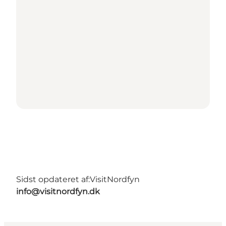
Sidst opdateret af:
VisitNordfyn
info@visitnordfyn.dk