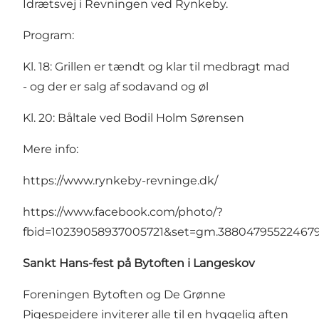
Idrætsvej i Revningen ved Rynkeby.
Program:
Kl. 18: Grillen er tændt og klar til medbragt mad
- og der er salg af sodavand og øl
Kl. 20: Båltale ved Bodil Holm Sørensen
Mere info:
https://www.rynkeby-revninge.dk/
https://www.facebook.com/photo/?
fbid=10239058937005721&set=gm.388047955224679
Sankt Hans-fest på Bytoften i Langeskov
Foreningen Bytoften og De Grønne
Pigespejdere inviterer alle til en hyggelig aften