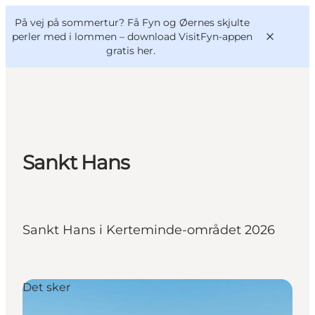
English
og
Danish
konferencer
På vej på sommertur? Få Fyn og Øernes skjulte
VisitFyn
Deutsch
perler med i lommen –
download VisitFyn-appen
gratis her.
Oplevelser
Sankt Hans
Outdoor
Mad og drikke
Overnatning
Sankt Hans i Kerteminde-området 2026
Book lokale oplevelser
Det sker