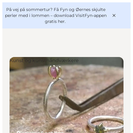
English
og
Danish
konferencer
På vej på sommertur? Få Fyn og Øernes skjulte
VisitFyn
Deutsch
perler med i lommen –
download VisitFyn-appen
gratis her.
Kunst og kunsthåndværkere
Oplevelser
Outdoor
Mad og drikke
Overnatning
Book lokale oplevelser
Rudkøbing, Fyn og øerne