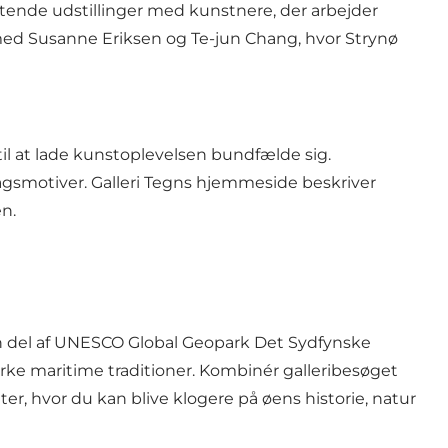
kiftende udstillinger med kunstnere, der arbejder
ed Susanne Eriksen og Te-jun Chang, hvor Strynø
til at lade kunstoplevelsen bundfælde sig.
dagsmotiver. Galleri Tegns hjemmeside beskriver
en.
 en del af UNESCO Global Geopark Det Sydfynske
e maritime traditioner. Kombinér galleribesøget
r, hvor du kan blive klogere på øens historie, natur