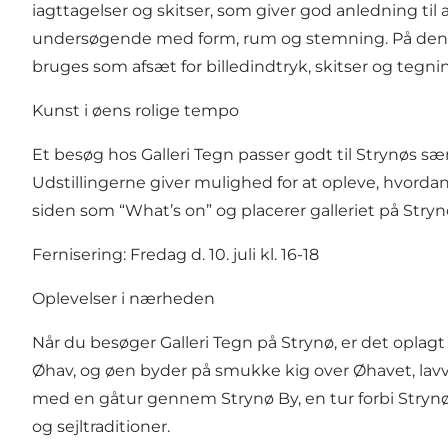
iagttagelser og skitser, som giver god anledning til
undersøgende med form, rum og stemning. På den ak
bruges som afsæt for billedindtryk, skitser og tegni
Kunst i øens rolige tempo
Et besøg hos Galleri Tegn passer godt til Strynøs sæ
Udstillingerne giver mulighed for at opleve, hvord
siden som “What’s on” og placerer galleriet på Stryn
Fernisering: Fredag d. 10. juli kl. 16-18
Oplevelser i nærheden
Når du besøger Galleri Tegn på Strynø, er det oplag
Øhav, og øen byder på smukke kig over Øhavet, la
med en gåtur gennem Strynø By, en tur forbi Strynø 
og sejltraditioner.