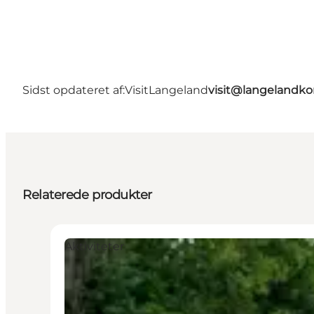
Sidst opdateret af:
VisitLangeland
visit@langeland
Relaterede produkter
Aktiviteter