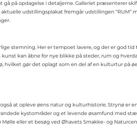
 at gå på opdagelse i detaljerne. Galleriet præsenterer s
tuelle udstillingsplakat fremgår udstillingen “RUM” m
nger.
rlige stemning. Her er tempoet lavere, og der er god tid 
an kunst kan åbne for nye blikke på steder, rum og hver
ø, hvilket gør det oplagt som en del af en kulturtur på ø
t også at opleve øens natur og kulturhistorie. Strynø er
vvandede kystområder og et levende øsamfund med stærk
Mølle eller et besøg ved Øhavets Smakke- og Naturcente