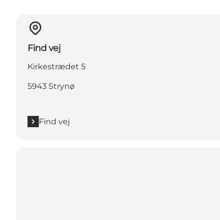
Find vej
Kirkestrædet 5
5943 Strynø
Find vej