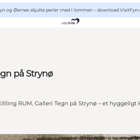
yn og Øernes skjulte perler med i lommen –
download VisitFyn-
egn på Strynø
lling RUM, Galleri Tegn på Strynø – et hyggeligt 