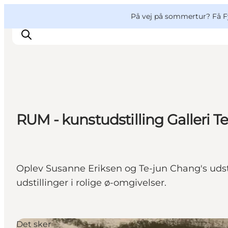
English
og
Danish
konferencer
VisitFyn
På vej på sommertur? Få F
Deutsch
Oplevelser
RUM - kunstudstilling Galleri T
Outdoor
Mad og drikke
Overnatning
Book lokale oplevelser
Oplev Susanne Eriksen og Te-jun Chang's udstil
udstillinger i rolige ø-omgivelser.
Det sker