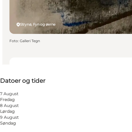
Strynø, Fyn og øerne
Foto
:
Galleri Tegn
Datoer og tider
Datoer og tider
Besøg hjemmeside
Venner, Min partner, Mig selv
7 August
Fredag
8 August
Lørdag
9 August
Søndag