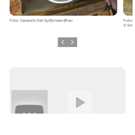
Foto
:
Geopark Det Sydfynske Øhav
Foto
:
©
SHO
Forrige
Næste
Afspil video