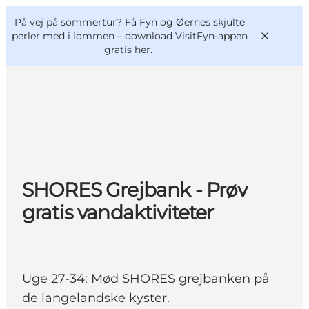
English
og
Danish
konferencer
På vej på sommertur? Få Fyn og Øernes skjulte
VisitFyn
Deutsch
perler med i lommen –
download VisitFyn-appen
gratis her.
Oplevelser
Outdoor
SHORES Grejbank - Prøv
Mad og drikke
Overnatning
gratis vandaktiviteter
Book lokale oplevelser
Uge 27-34: Mød SHORES grejbanken på
de langelandske kyster.