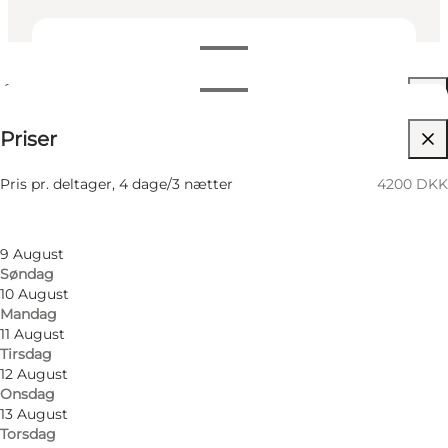
Se åbningstider
Åbningstider
4200 DKK
Priser
Besøg hjemmeside
Filtrér efter måned
7 August
Venner, Min partner, Mig selv
Pris pr. deltager, 4 dage/3 nætter
4200 DKK
Fredag
8 August
Lørdag
9 August
Søndag
10 August
Mandag
11 August
Tirsdag
12 August
Onsdag
13 August
Torsdag