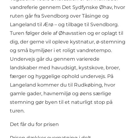
vandreferie gennem Det Sydfynske Øhav, hvor
ruten går fra Svendborg over Tåsinge og
Langeland til Ærø – og tilbage til Svendborg.
Turen følger dele af Øhavsstien og er oplagt til
dig, der gerne vil opleve kystnatur, ø-stemning
og små bymiljøer i et roligt vandretempo.
Undervejs går du gennem varierede
landskaber med havudsigt, kystskove, broer,
færger og hyggelige ophold undervejs. På
Langeland kommer du til Rudkøbing, hvor
gamle gader, havnemiljø og øens særlige
stemning gør byen til et naturligt stop på
turen.
Det får du for prisen
Prisen dækker overnatning i delt