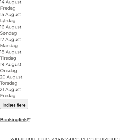
14 August
Fredag
15 August
Lørdag
16 August
Søndag
17 August
Mandag
Foto
:
Vagabond Tours
Foto
:
18 August
Tirsdag
19 August
Forrige
Næste
Onsdag
20 August
Torsdag
21 August
Fredag
Vagabond Tours Øhavsstien – vandreferie i Det
Indlæs flere
Sydfynske Øhav
Bookinglink
Vandring med ro på det praktiske
Vagabond Tours Øhavsstien er en individuel