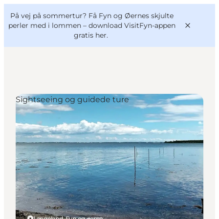
English
og
Danish
konferencer
På vej på sommertur? Få Fyn og Øernes skjulte
VisitFyn
Deutsch
perler med i lommen –
download VisitFyn-appen
gratis her.
Sightseeing og guidede ture
Oplevelser
Outdoor
Mad og drikke
Overnatning
Book lokale oplevelser
Langeland, Fyn og øerne