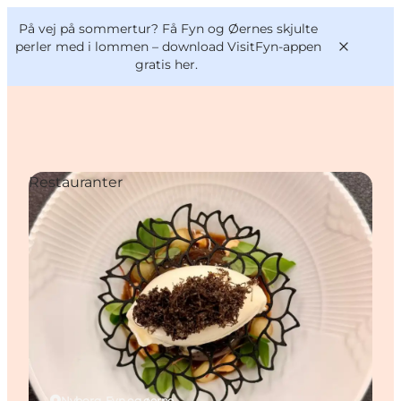
English
og
Danish
konferencer
På vej på sommertur? Få Fyn og Øernes skjulte
VisitFyn
Deutsch
perler med i lommen –
download VisitFyn-appen
gratis her.
Restauranter
Oplevelser
Outdoor
Mad og drikke
Overnatning
Book lokale oplevelser
Nyborg, Fyn og øerne