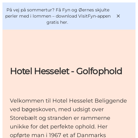
English
og
Danish
konferencer
På vej på sommertur? Få Fyn og Øernes skjulte
VisitFyn
Deutsch
perler med i lommen –
download VisitFyn-appen
gratis her.
Oplevelser
Hotel Hesselet - Golfophold
Outdoor
Mad og drikke
Overnatning
Velkommen til Hotel Hesselet Beliggende
Book lokale oplevelser
ved bøgeskoven, med udsigt over
Storebælt og stranden er rammerne
unikke for det perfekte ophold. Her
opførte man i 1967 et af Danmarks