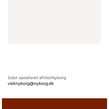
Sidst opdateret af:
VisitNyborg
visitnyborg@nyborg.dk