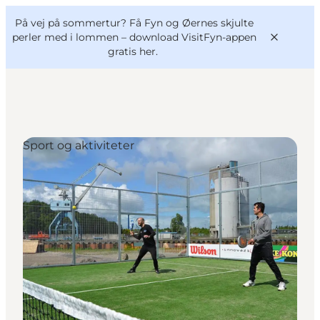
English
og
Danish
konferencer
På vej på sommertur? Få Fyn og Øernes skjulte
VisitFyn
Deutsch
perler med i lommen –
download VisitFyn-appen
gratis her.
Sport og aktiviteter
Oplevelser
Outdoor
Mad og drikke
Overnatning
Book lokale oplevelser