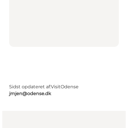
Sidst opdateret af:
VisitOdense
jmjen@odense.dk