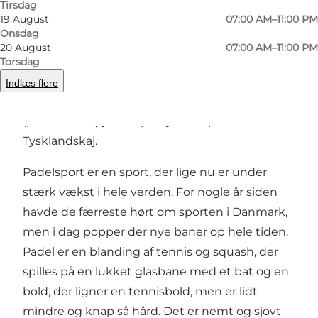
Tirsdag
19 August
07:00 AM–11:00 PM
Onsdag
20 August
07:00 AM–11:00 PM
Brug ferien aktivt, tag hele familien eller venner
Torsdag
med ned at prøve den nye sport padel på
Indlæs flere
Byens Ø i Odense
. Du finder glasburet
(padelbanen) yderst på Byens Ø på siden mod
Tysklandskaj.
Padelsport er en sport, der lige nu er under
stærk vækst i hele verden. For nogle år siden
havde de færreste hørt om sporten i Danmark,
men i dag popper der nye baner op hele tiden.
Padel er en blanding af tennis og squash, der
spilles på en lukket glasbane med et bat og en
bold, der ligner en tennisbold, men er lidt
mindre og knap så hård. Det er nemt og sjovt