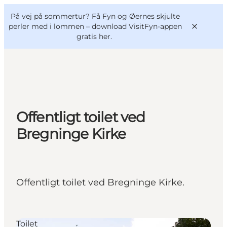
English
og
Danish
konferencer
På vej på sommertur? Få Fyn og Øernes skjulte
VisitFyn
Deutsch
perler med i lommen –
download VisitFyn-appen
gratis her.
Oplevelser
Offentligt toilet ved
Outdoor
Bregninge Kirke
Mad og drikke
Overnatning
Book lokale oplevelser
Offentligt toilet ved Bregninge Kirke.
Toilet