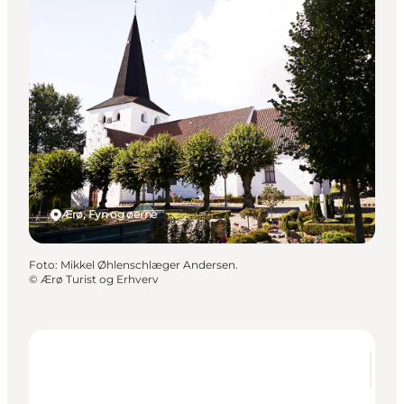
Ærø, Fyn og øerne
Foto
:
Mikkel Øhlenschlæger Andersen.
©
Ærø Turist og Erhverv