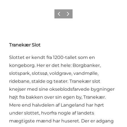
Forrige
Næste
Tranekær Slot
Slottet er kendt fra 1200-tallet som en
kongeborg. Her er det hele: Borgbanker,
slotspark, slotssø, voldgrave, vandmølle,
ridebane, stalde og teater. Tranekær slot
knejser med sine okseblodsfarvede bygninger
højt fra bakken over sin egen by, Tranekær.
Mere end halvdelen af Langeland har hørt
under slottet, hvorfra nogle af landets
mægtigste mænd har huseret. Der er adgang