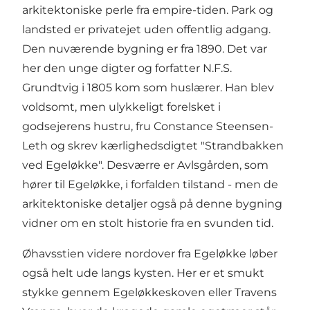
arkitektoniske perle fra empire-tiden. Park og
landsted er privatejet uden offentlig adgang.
Den nuværende bygning er fra 1890. Det var
her den unge digter og forfatter N.F.S.
Grundtvig i 1805 kom som huslærer. Han blev
voldsomt, men ulykkeligt forelsket i
godsejerens hustru, fru Constance Steensen-
Leth og skrev kærlighedsdigtet "Strandbakken
ved Egeløkke". Desværre er Avlsgården, som
hører til Egeløkke, i forfalden tilstand - men de
arkitektoniske detaljer også på denne bygning
vidner om en stolt historie fra en svunden tid.
Øhavsstien videre nordover fra Egeløkke løber
også helt ude langs kysten. Her er et smukt
stykke gennem Egeløkkeskoven eller Travens