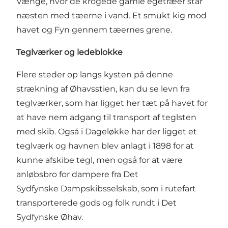
Vænge, hvor de krogede gamle egetræer står
næsten med tæerne i vand. Et smukt kig mod
havet og Fyn gennem tæernes grene.
Teglværker og ledeblokke
Flere steder op langs kysten på denne
strækning af Øhavsstien, kan du se levn fra
teglværker, som har ligget her tæt på havet for
at have nem adgang til transport af teglsten
med skib. Også i Dageløkke har der ligget et
teglværk og havnen blev anlagt i 1898 for at
kunne afskibe tegl, men også for at være
anløbsbro for dampere fra Det
Sydfynske Dampskibsselskab, som i rutefart
transporterede gods og folk rundt i Det
Sydfynske Øhav.