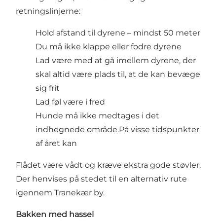
retningslinjerne:
Hold afstand til dyrene – mindst 50 meter
Du må ikke klappe eller fodre dyrene
Lad være med at gå imellem dyrene, der
skal altid være plads til, at de kan bevæge
sig frit
Lad føl være i fred
Hunde må ikke medtages i det
indhegnede område.På visse tidspunkter
af året kan
Flådet være vådt og kræve ekstra gode støvler.
Der henvises på stedet til en alternativ rute
igennem Tranekær by.
Bakken med hassel