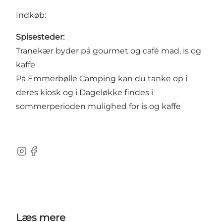
Indkøb:
Spisesteder:
Tranekær byder på gourmet og café mad, is og
kaffe
På Emmerbølle Camping kan du tanke op i
deres kiosk og i Dageløkke findes i
sommerperioden mulighed for is og kaffe
Instagram
Facebook
Læs mere