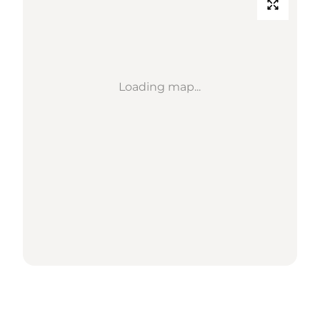
Loading map...