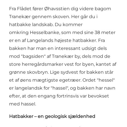
Fra Flådet fører Øhavsstien dig videre bagom
Tranekær gennem skoven. Her går du i
hatbakke landskab. Du kommer
omkring Hesselbanke, som med sine 38 meter
er en af Langelands højeste hatbakker. Fra
bakken har man en interessant udsigt dels
mod "bagsiden" af Tranekær by, dels mod de
store herregårdsmarker vest for byen, kantet af
grønne skovbryn. Lige sydvest for bakken står
et af øens mægtigste egetræer. Ordet "hessel"
er langelandsk for "hassel", og bakken har navn
efter, at den engang fortrinsvis var bevokset
med hassel.
Hatbakker – en geologisk sjældenhed