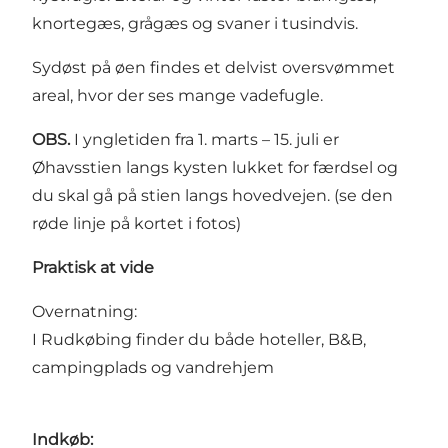
knortegæs, grågæs og svaner i tusindvis.
Sydøst på øen findes et delvist oversvømmet
areal, hvor der ses mange vadefugle.
OBS.
I yngletiden fra 1. marts – 15. juli er
Øhavsstien langs kysten lukket for færdsel og
du skal gå på stien langs hovedvejen. (se den
røde linje på kortet i fotos)
Praktisk at vide
Overnatning:
I Rudkøbing finder du både hoteller, B&B,
campingplads og vandrehjem
Indkøb: