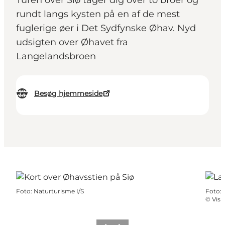
Turen over Siø tager dig over to broer og
rundt langs kysten på en af de mest
fuglerige øer i Det Sydfynske Øhav. Nyd
udsigten over Øhavet fra
Langelandsbroen
Besøg hjemmeside
Foto
:
Naturturisme I/S
Foto
:
©
Visi