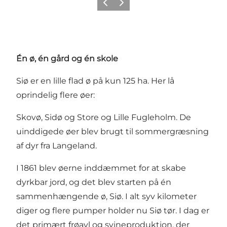
Forrige
Næste
Én ø, én gård og én skole
Siø er en lille flad ø på kun 125 ha. Her lå
oprindelig flere øer:
Skovø, Sidø og Store og Lille Fugleholm. De
uinddigede øer blev brugt til sommergræsning
af dyr fra Langeland.
I 1861 blev øerne inddæmmet for at skabe
dyrkbar jord, og det blev starten på én
sammenhængende ø, Siø. I alt syv kilometer
diger og flere pumper holder nu Siø tør. I dag er
det primært frøavl og svineproduktion, der