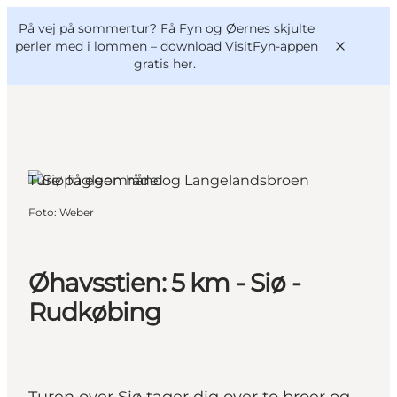
English
og
Danish
konferencer
På vej på sommertur? Få Fyn og Øernes skjulte
VisitFyn
Deutsch
perler med i lommen –
download VisitFyn-appen
gratis her.
Ture på egen hånd
Oplevelser
Foto
:
Weber
Outdoor
Mad og drikke
Overnatning
Øhavsstien: 5 km - Siø -
Book lokale oplevelser
Rudkøbing