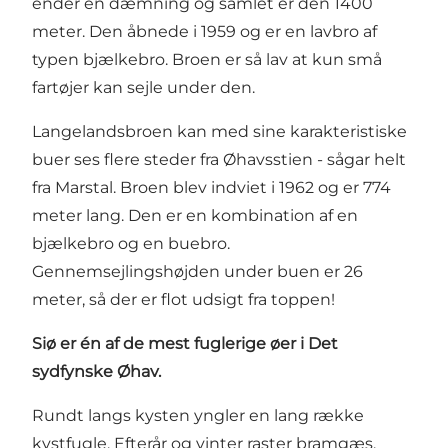
ender en dæmning og samlet er den 1400
meter. Den åbnede i 1959 og er en lavbro af
typen bjælkebro. Broen er så lav at kun små
fartøjer kan sejle under den.
Langelandsbroen kan med sine karakteristiske
buer ses flere steder fra Øhavsstien - sågar helt
fra Marstal. Broen blev indviet i 1962 og er 774
meter lang. Den er en kombination af en
bjælkebro og en buebro.
Gennemsejlingshøjden under buen er 26
meter, så der er flot udsigt fra toppen!
Siø er én af de mest fuglerige øer i Det
sydfynske Øhav.
Rundt langs kysten yngler en lang række
kystfugle. Efterår og vinter raster bramgæs,