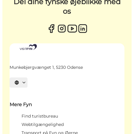
Del dine fynske øjeblikke med
os
Munkebjergvænget 1, 5230 Odense
Vælg sprog
Mere Fyn
Find turistbureau
Webtilgængelighed
Transport på Fyn og Øerne