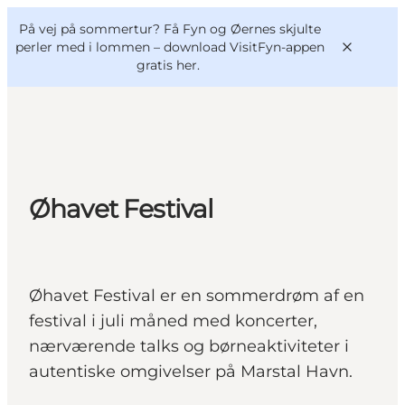
English
og
Danish
konferencer
På vej på sommertur? Få Fyn og Øernes skjulte
VisitFyn
Deutsch
perler med i lommen –
download VisitFyn-appen
gratis her.
Oplevelser
Øhavet Festival
Outdoor
Mad og drikke
Overnatning
Øhavet Festival er en sommerdrøm af en
Book lokale oplevelser
festival i juli måned med koncerter,
nærværende talks og børneaktiviteter i
autentiske omgivelser på Marstal Havn.