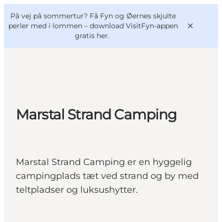
English
og
Danish
konferencer
På vej på sommertur? Få Fyn og Øernes skjulte
VisitFyn
Deutsch
perler med i lommen –
download VisitFyn-appen
gratis her.
Oplevelser
Marstal Strand Camping
Outdoor
Mad og drikke
Overnatning
Marstal Strand Camping er en hyggelig
Book lokale oplevelser
campingplads tæt ved strand og by med
teltpladser og luksushytter.