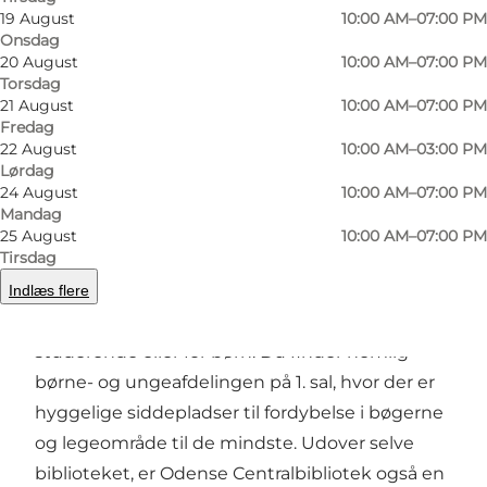
Foto
:
VisitOdense
Foto
:
19 August
10:00 AM–07:00 PM
©
Odense Central Bibliotek
©
Oden
Onsdag
20 August
10:00 AM–07:00 PM
Torsdag
Forrige
Næste
21 August
10:00 AM–07:00 PM
Fredag
22 August
10:00 AM–03:00 PM
Lørdag
24 August
10:00 AM–07:00 PM
Odenses hovedbibliotek
Mandag
25 August
10:00 AM–07:00 PM
Tirsdag
Odenses mest centrale bibliotek finder du i
Borgernes Hus i Odense Banegårdcenter. Her
Indlæs flere
er der både noget for den læselystne, den unge
studerende eller for børn. Du finder nemlig
børne- og ungeafdelingen på 1. sal, hvor der er
hyggelige siddepladser til fordybelse i bøgerne
og legeområde til de mindste. Udover selve
biblioteket, er Odense Centralbibliotek også en