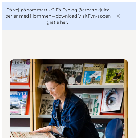
English
og
Danish
konferencer
På vej på sommertur? Få Fyn og Øernes skjulte
VisitFyn
Deutsch
perler med i lommen –
download VisitFyn-appen
gratis her.
Biblioteker
Oplevelser
Outdoor
Mad og drikke
Overnatning
Book lokale oplevelser