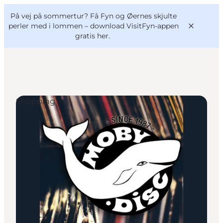
English
og
Danish
konferencer
På vej på sommertur? Få Fyn og Øernes skjulte
VisitFyn
Deutsch
perler med i lommen –
download VisitFyn-appen
gratis her.
Shopping
Oplevelser
Outdoor
Mad og drikke
Overnatning
Book lokale oplevelser