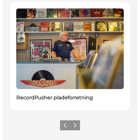
Aktiviteter
RecordPusher pladeforretning
Forrige
Næste