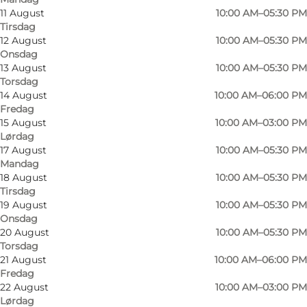
Moby Disc har i mere end 30 år været et sikkert
11 August
10:00 AM–05:30 PM
Tirsdag
sted at finde musik for alle slags musikelskere.
12 August
10:00 AM–05:30 PM
Der finder du et stort udvalg af både vinyl,
Onsdag
dvd/blu-ray og cd. Lige fra nutidens populære
13 August
10:00 AM–05:30 PM
Torsdag
kunstnere, som du har hørt i radioen, til den lidt
14 August
10:00 AM–06:00 PM
mindre ukendte kunstner, som endnu ikke er
Fredag
15 August
10:00 AM–03:00 PM
blevet opdaget eller som engang har været en
Lørdag
af tidens største ikoner. Her går man ikke fejl
17 August
10:00 AM–05:30 PM
Mandag
Og skulle man få brug for assistance står der
18 August
10:00 AM–05:30 PM
Tirsdag
altid en venlig medarbejder klar til at hjælpe
19 August
10:00 AM–05:30 PM
dig med at finde den titel, som du leder efter
Onsdag
eller vejlede dig med anbefalinger og
20 August
10:00 AM–05:30 PM
Torsdag
gaveidéer. Du går aldrig forgæves i Moby Disc,
21 August
10:00 AM–06:00 PM
da de også meget gerne bestiller de titler hjem,
Fredag
22 August
10:00 AM–03:00 PM
som lige netop du leder efter.
Lørdag