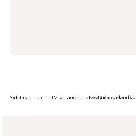
Sidst opdateret af:
VisitLangeland
visit@langeland