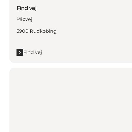
Find vej
Påøvej
5900 Rudkøbing
Find vej