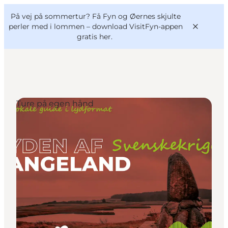
English
og
Danish
konferencer
På vej på sommertur? Få Fyn og Øernes skjulte
VisitFyn
Deutsch
perler med i lommen –
download VisitFyn-appen
gratis her.
Ture på egen hånd
Oplevelser
Outdoor
Mad og drikke
Overnatning
Book lokale oplevelser