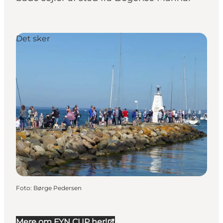
Det sker
Foto
:
Børge Pedersen
Mere om FYN CUP her!