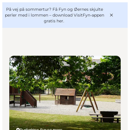
English
og
Danish
konferencer
På vej på sommertur? Få Fyn og Øernes skjulte
VisitFyn
Deutsch
perler med i lommen –
download VisitFyn-appen
gratis her.
Legepladser
Oplevelser
Outdoor
Mad og drikke
Overnatning
Book lokale oplevelser
Rudkøbing, Fyn og øerne