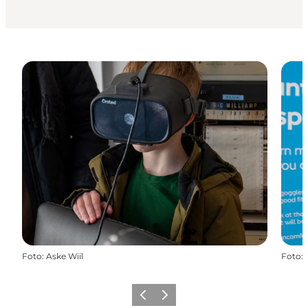
Foto
:
Aske Wiil
Foto
:
Forrige
Næste