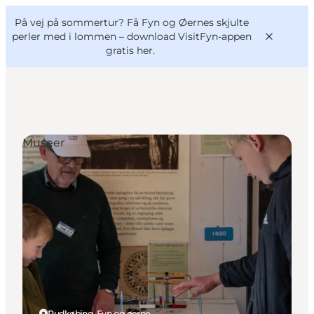
English
og
Danish
konferencer
På vej på sommertur? Få Fyn og Øernes skjulte
VisitFyn
Deutsch
perler med i lommen –
download VisitFyn-appen
gratis her.
Museer
Oplevelser
Outdoor
Mad og drikke
Overnatning
Book lokale oplevelser
Rudkøbing, Fyn og øerne