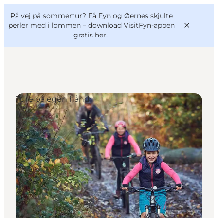
English
og
Danish
konferencer
På vej på sommertur? Få Fyn og Øernes skjulte
VisitFyn
Deutsch
perler med i lommen –
download VisitFyn-appen
gratis her.
Ture på egen hånd
Oplevelser
Outdoor
Mad og drikke
Overnatning
Book lokale oplevelser