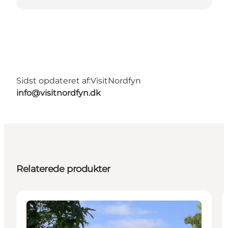
Sidst opdateret af:
VisitNordfyn
info@visitnordfyn.dk
Relaterede produkter
Attraktioner