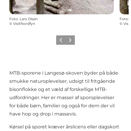
Foto
:
Lars Olsen
Foto
:
©
VisitNordfyn
©
Visi
Forrige
Næste
MTB-sporene i Langesø-skoven byder på både
smukke naturoplevelser, udsigt til fritgående
bisonflokke og et væld af forskellige MTB-
udfordringer. Her er masser af sporoplevelser
for både børn, familier og også for dem der vil
have hop og drop i massevis.
Kørsel på sporet kræver årslicens eller dagskort