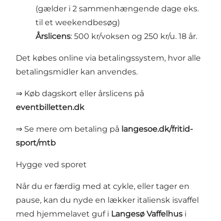
(gælder i 2 sammenhængende dage eks.
til et weekendbesøg)
Årslicens
: 500 kr/voksen og 250 kr/u. 18 år.
Det købes online via betalingssystem, hvor alle
betalingsmidler kan anvendes.
⇒ Køb dagskort eller årslicens på
eventbilletten.dk
⇒ Se mere om betaling på
langesoe.dk/fritid-
sport/mtb
Hygge ved sporet
Når du er færdig med at cykle, eller tager en
pause, kan du nyde en lækker italiensk isvaffel
med hjemmelavet guf i
Langesø Vaffelhus
i