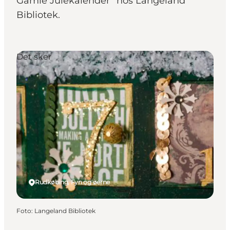
Gamle Julekalender” hos Langeland
Bibliotek.
Det sker
Rudkøbing, Fyn og øerne
Foto
:
Langeland Bibliotek