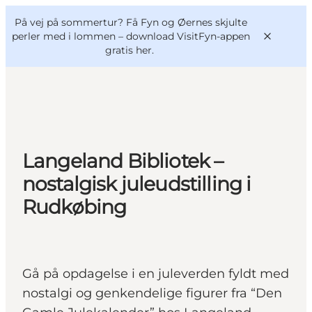
English
og
Danish
konferencer
På vej på sommertur? Få Fyn og Øernes skjulte
VisitFyn
Deutsch
perler med i lommen –
download VisitFyn-appen
gratis her.
Oplevelser
Langeland Bibliotek –
Outdoor
nostalgisk juleudstilling i
Mad og drikke
Rudkøbing
Overnatning
Book lokale oplevelser
Gå på opdagelse i en juleverden fyldt med
nostalgi og genkendelige figurer fra “Den