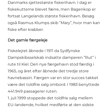
Danmarks sjettestørste fiskerihavn. I dag er
fiskekutterne blevet færre, men Bagenkop er
fortsat Langelands største fiskerihavn. Besøg
også Rasmus Klumps skib ”Mary”, hvor man kan
fiske efter krabber.
Det gamle færgeleje
Fiskelejret åbnede i 1911 da Sydfynske
Dampskibsselskab indsatte damperen ”Rut” i
rute til Kiel. Den nye færgehavn stod færdig i
1965, og året efter åbnede det tredje store
havnebassin. Færgen var en stor succes takket
være det toldfrie salg ombord. I 1983 benyttede
441.949 passagerer ruten.
1. juli 1999 stoppede det toldfrie salg mellem
EU-landende, hvilket medførte at den sidste