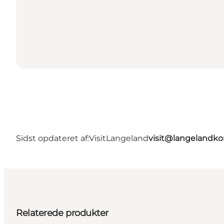
Sidst opdateret af:
VisitLangeland
visit@langeland
Relaterede produkter