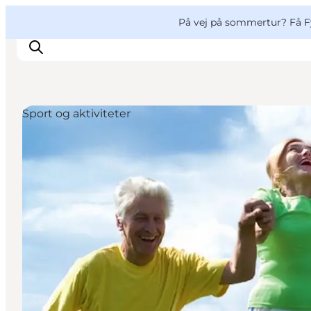
English
og
Danish
konferencer
VisitFyn
På vej på sommertur? Få F
Deutsch
Sport og aktiviteter
Oplevelser
Outdoor
Mad og drikke
Overnatning
Book lokale oplevelser