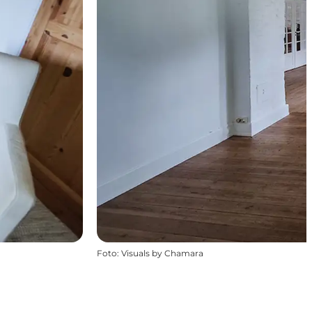
Foto
:
Visuals by Chamara