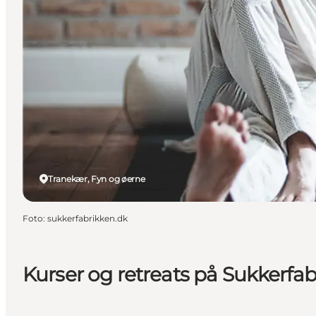
Tranekær, Fyn og øerne
Foto
:
sukkerfabrikken.dk
Kurser og retreats på Sukkerfa