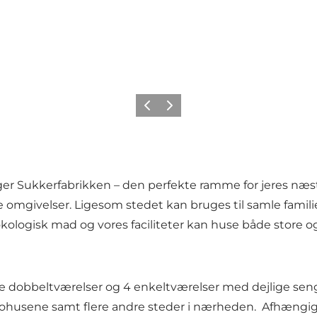
Forrige
Næste
igger Sukkerfabrikken – den perfekte ramme for jeres næst
e omgivelser. Ligesom stedet kan bruges til samle familie
kologisk mad og vores faciliteter kan huse både store o
e dobbeltværelser og 4 enkeltværelser med dejlige senge
abohusene samt flere andre steder i nærheden. Afhængi