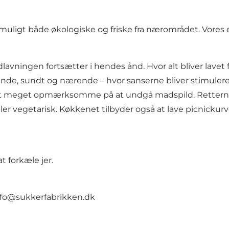
 muligt både økologiske og friske fra nærområdet. Vores
adlavningen fortsætter i hendes ånd. Hvor alt bliver lave
erende, sundt og nærende – hvor sanserne bliver stimuler
 meget opmærksomme på at undgå madspild. Retterne bliv
ller vegetarisk. Køkkenet tilbyder også at lave picnickur
t forkæle jer.
nfo@sukkerfabrikken.dk